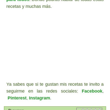
recetas y muchas más.
Ya sabes que si te gustan mis recetas te invito a
seguirme en las redes sociales:
Facebook
,
Pinterest
,
Instagram
.
Rating
1 sta
2 sta
3 sta
4 sta
5 sta