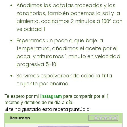
Añadimos las patatas troceadas y las
zanahorias, también ponemos la sal y la
pimienta, cocinamos 2 minutos a 100º con
velocidad 1
Esperamos un poco a que baje la
temperatura, añadimos el aceite por el
bocal y trituramos 1 minuto en velocidad
progresiva 5-10
Servimos espolvoreando cebolla frita
crujiente por encima.
Te espero por mi
Instagram
para compartir por allí
recetas y detalles de mi día a día.
Si te ha gustado esta receta puntúala.
Resumen
Rating
1 sta
2 st
3 st
4 st
5 st