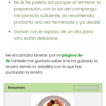
No le he puesto sal porque al terminar la
preparación, con la sal del compango
me parecía suficiente, os recomiendo
probarla una vez terminada y ya decidir.
Ganan con el reposo, de un día para
otro están deliciosas.
Me encantaría tenerte por mi
página de
fb
.También me gustaría saber si te ha gustado la
receta viendo la estrellita con la que has
puntuado la receta.
Resumen
Rating
1 sta
2 st
3 st
4 st
5 st