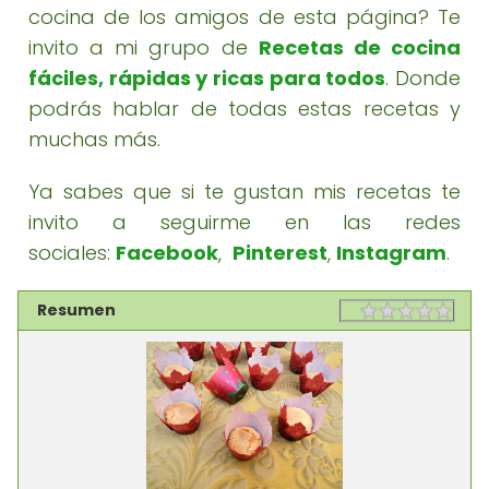
cocina de los amigos de esta página? Te
invito a mi grupo de
Recetas de cocina
fáciles, rápidas y ricas para todos
. Donde
podrás hablar de todas estas recetas y
muchas más.
Ya sabes que si te gustan mis recetas te
invito a seguirme en las redes
sociales:
Facebook
,
Pinterest
,
Instagram
.
Resumen
Rating
1 sta
2 st
3 st
4 st
5 st