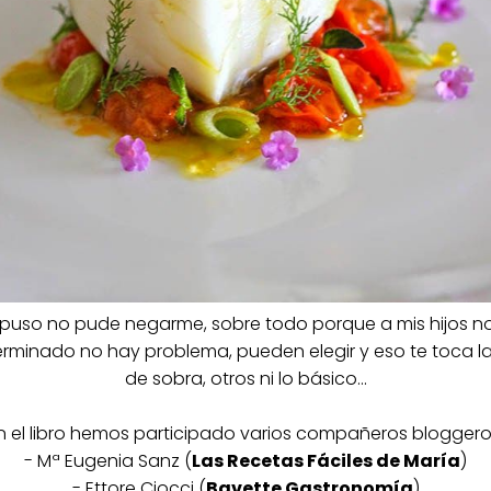
uso no pude negarme, sobre todo porque a mis hijos no 
erminado no hay problema, pueden elegir y eso te toca la f
de sobra, otros ni lo básico...
n el libro hemos participado varios compañeros bloggero
- Mª Eugenia Sanz (
Las Recetas Fáciles de María
)
- Ettore Ciocci (
Bavette Gastronomía
)