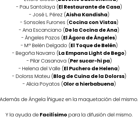
- Pau Santolaya (
El Restaurante de Casa
)
- José L. Pérez (
Aisha Kandisha
)
- Sonsoles Furones (
Cocina con Vistas
)
- Ana Escanciano (
De la Cocina de Ana
)
- Ángeles Pazos (
El Ágora de Ángeles
)
- Mª Belén Delgado (
El Toque de Belén
)
- Begoña Navarro (
La Empana Light de Bego
)
- Pilar Casanava (
Per sucar-hi pa
)
- Helena del Valle (
El Puchero de Helena
)
- Dolorss Mateu (
Blog de Cuina de la Dolorss
)
- Alicia Poyatos (
Olor a hierbabuena
)
Además de Ángela Íñiguez en la maquetación del mismo
Y la ayuda de
Facilísimo
para la difusión del mismo.