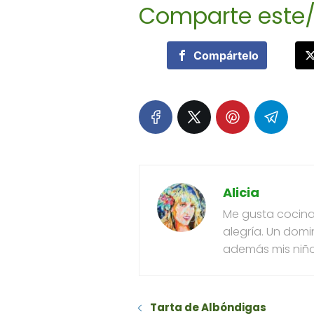
Comparte este/
Compártelo
Alicia
Me gusta cocinar
alegría. Un domi
además mis niño
Tarta de Albóndigas