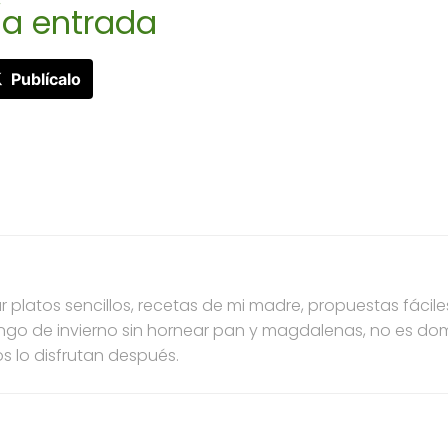
a entrada
Publícalo
 platos sencillos, recetas de mi madre, propuestas fáci
ngo de invierno sin hornear pan y magdalenas, no es dom
s lo disfrutan después.