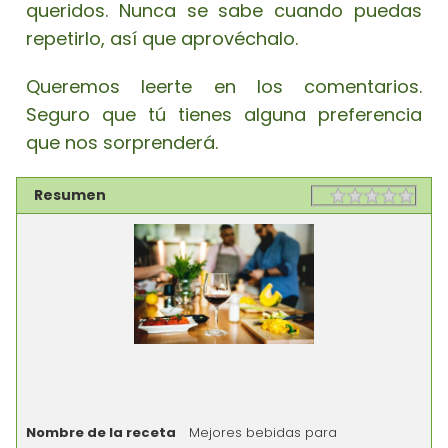
queridos. Nunca se sabe cuando puedas
repetirlo, así que aprovéchalo.
Queremos leerte en los comentarios.
Seguro que tú tienes alguna preferencia
que nos sorprenderá.
Resumen
Rating
1 sta
2 st
3 st
4 st
5 st
Nombre de la receta
Mejores bebidas para