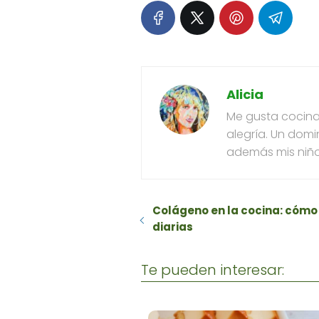
Alicia
Me gusta cocinar
alegría. Un domi
además mis niño
Colágeno en la cocina: cómo 
diarias
Te pueden interesar: