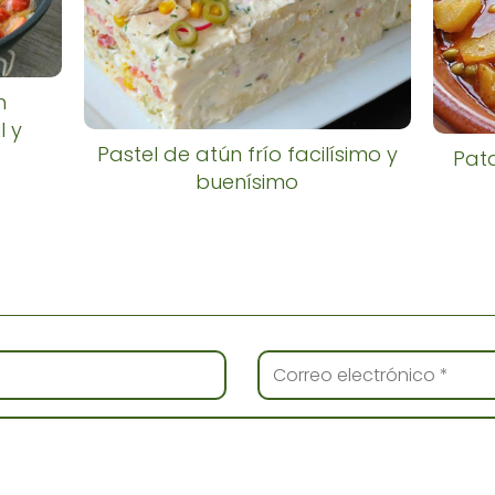
n
l y
Pastel de atún frío facilísimo y
Pat
buenísimo