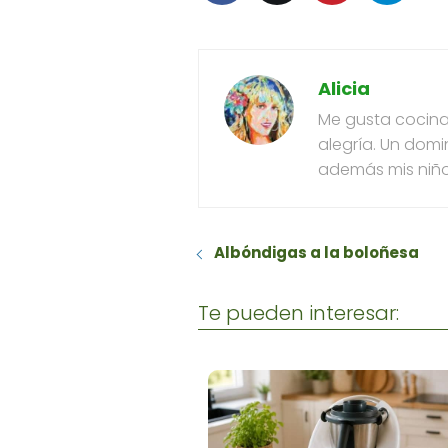
Alicia
Me gusta cocinar
alegría. Un domi
además mis niño
Albóndigas a la boloñesa
Te pueden interesar: