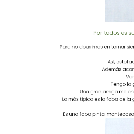
Por todos es sa
Para no aburrirnos en tomar sie
Así, estofa
Además acomp
Vam
Tengo la 
Una gran amiga me enví
La más típica es la faba de la 
Es una faba pinta, mantecosa 