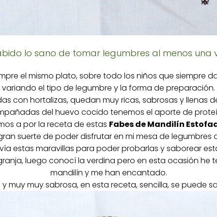
bido lo sano de tomar legumbres al menos una 
mpre el mismo plato, sobre todo los niños que siempre da
variando el tipo de legumbre y la forma de preparación.
das con hortalizas, quedan muy ricas, sabrosas y llenas d
añadas del huevo cocido tenemos el aporte de proteí
os a por la receta de estas
Fabes de Mandilín Estofa
gran suerte de poder disfrutar en mi mesa de legumbres a
a estas maravillas para poder probarlas y saborear esta
granja, luego conocí la verdina pero en esta ocasión he t
mandilín y me han encantado.
y muy muy sabrosa, en esta receta, sencilla, se puede s