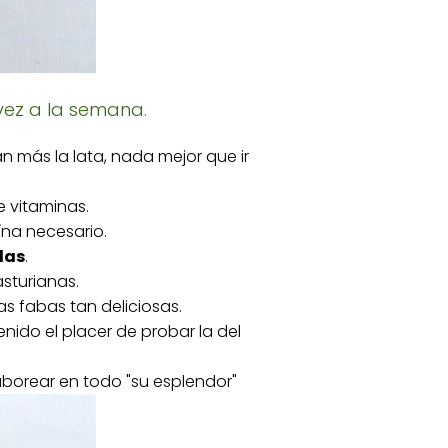
vez a la semana.
n más la lata, nada mejor que ir
e vitaminas.
na necesario.
das
.
sturianas.
s fabas tan deliciosas.
enido el placer de probar la del
aborear en todo "su esplendor"