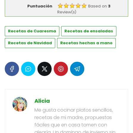
Puntuación
Based on
3
Review(s)
Recetas de Cuaresma
Recetas de ensaladas
Recetas de Navidad
Recetas hechas a mano
Alicia
Me gusta cocinar platos sencillos,
recetas de mi madre, propuestas
fáciles que en casa tomen con
alegría. Un domingo de invierno sin