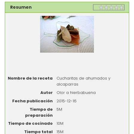
Resumen
Rating
1 sta
2 st
3 st
4 st
5 st
Nombre de la receta
Cucharitas de ahumados y
alcaparras
Autor
Olor a hierbabuena
Fecha publicación
2015-12-16
Tiempo de
5M
preparación
Tiempo de cocinado
10M
Tiempo total
15M