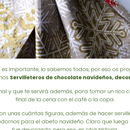
 es importante, lo sabemos todos, por eso os pr
unos
Servilleteros de chocolate navideños, deco
ginal y que te servirá además, para tomar un rico
final de la cena con el café o la copa.
n unas cuántas figuras, además de hacer serville
dornos para el abeto navideño. Claro que luego l
fue devorando pero eso, es otra historia.