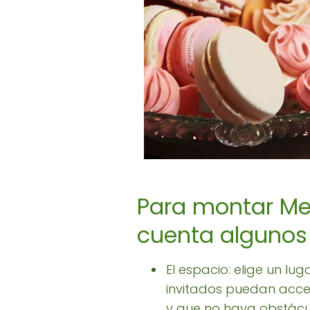
Para montar Me
cuenta algunos
El espacio: elige un l
invitados puedan acce
y que no haya obstácul