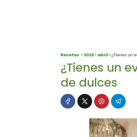
Recetas
2023
abril
¿Tienes un e
¿Tienes un ev
de dulces