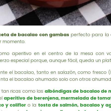
ceta de bacalao con gambas
perfecto para la
er momento.
omo aperitivo en el centro de la mesa con 
rzo especial porque, aunque fácil, queda un pla
te el bacalao, tanto en salazón, como fresco (
nta el bacalao ahumado solo con otros ahumad
 tan ricas como las
albóndigas de bacalao de 
el
aperitivo de berenjena, mermelada de tom
 y coliflor
o la
tosta de salmón, bacalao y a