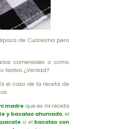
 época de Cuaresma pero
varios comensales o como
to festivo ¿Verdad?
Es el caso de la receta de
os.
mi madre
que es mi receta
ate y bacalao ahumado
, el
guacate
o el
bacalao con