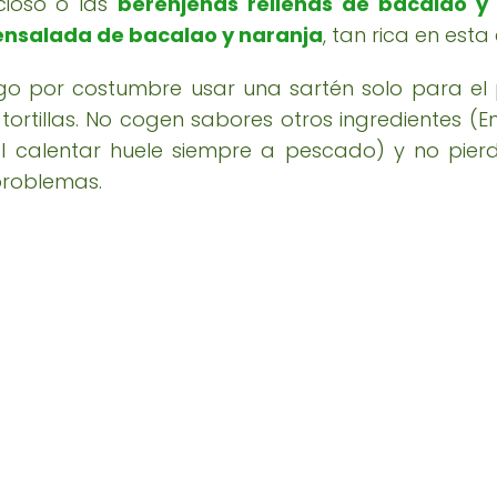
cioso o las
berenjenas rellenas de bacalao 
ensalada de bacalao y naranja
, tan rica en esta
o por costumbre usar una sartén solo para el 
tortillas. No cogen sabores otros ingredientes (
al calentar huele siempre a pescado) y no pier
problemas.