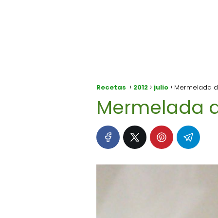
Recetas
2012
julio
Mermelada de
Mermelada d