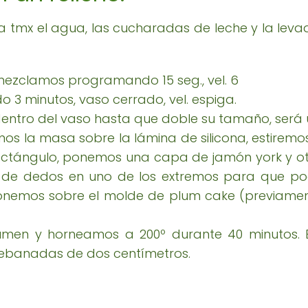
a tmx el agua, las cucharadas de leche y la lev
mezclamos programando 15 seg., vel. 6
 minutos, vaso cerrado, vel. espiga.
tro del vaso hasta que doble su tamaño, será 
os la masa sobre la lámina de silicona, estiremo
ctángulo, ponemos una capa de jamón york y o
de dedos en uno de los extremos para que pod
ponemos sobre el molde de plum cake (previamen
men y horneamos a 200º durante 40 minutos. En
ebanadas de dos centímetros.