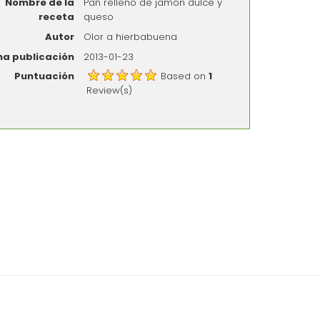
Nombre de la
Pan relleno de jamón dulce y
receta
queso
Autor
Olor a hierbabuena
ha publicación
2013-01-23
Puntuación
Based on
1
Review(s)