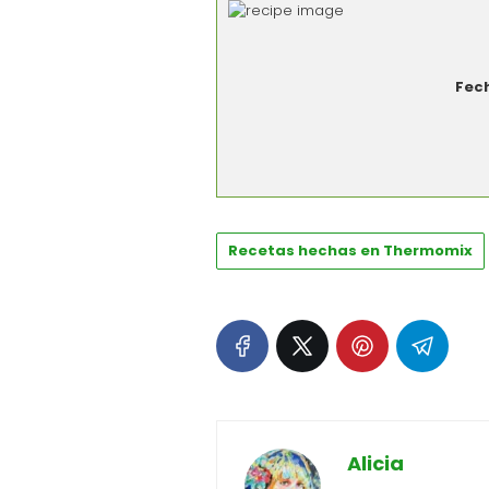
Fec
Recetas hechas en Thermomix
Alicia