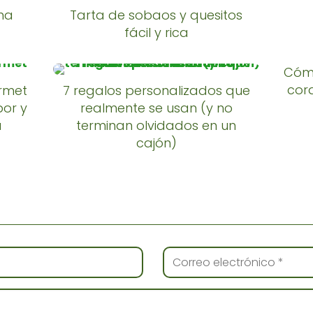
na
Tarta de sobaos y quesitos
fácil y rica
Cómo
cord
rmet
7 regalos personalizados que
bor y
realmente se usan (y no
a
terminan olvidados en un
cajón)