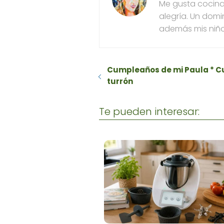
Me gusta cocinar
alegría. Un domi
además mis niño
Cumpleaños de mi Paula * C
turrón
Te pueden interesar: