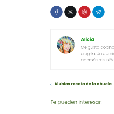
Alicia
Me gusta cocinar
alegría. Un domi
además mis niño
Alubias receta de la abuela
Te pueden interesar: