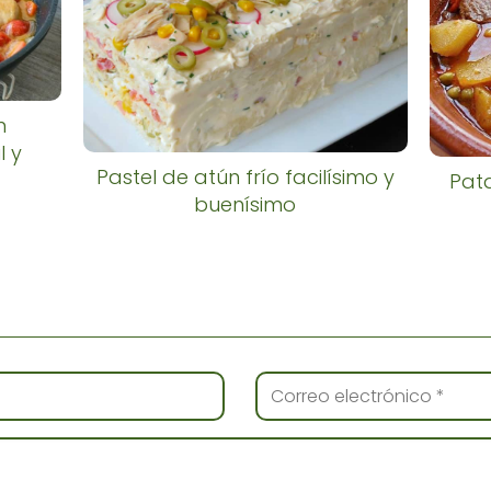
n
l y
Pastel de atún frío facilísimo y
Pat
buenísimo