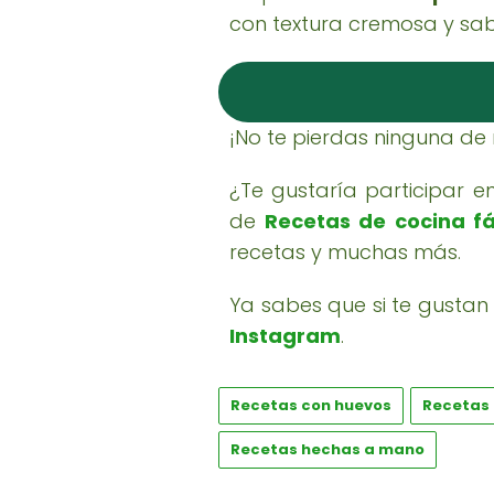
con textura cremosa y sabor
¡No te pierdas ninguna de
¿Te gustaría participar 
de
Recetas de cocina fá
recetas y muchas más.
Ya sabes que si te gustan 
Instagram
.
Recetas con huevos
Recetas
Recetas hechas a mano