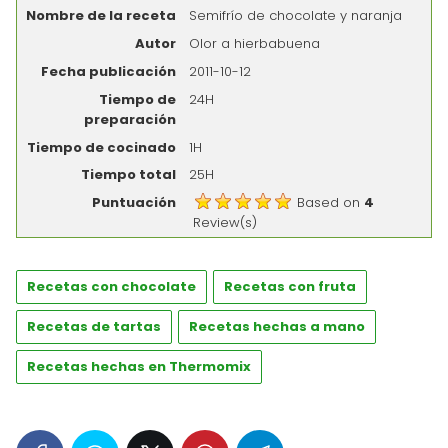
Nombre de la receta
Semifrío de chocolate y naranja
Autor
Olor a hierbabuena
Fecha publicación
2011-10-12
Tiempo de
24H
preparación
Tiempo de cocinado
1H
Tiempo total
25H
Puntuación
Based on
4
Review(s)
Recetas con chocolate
Recetas con fruta
Recetas de tartas
Recetas hechas a mano
Recetas hechas en Thermomix