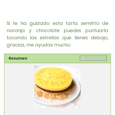
Si te ha gustado esta tarta semifrío de
naranja y chocolate puedes puntuarla
tocando las estrellas que tienes debajo,
gracias, me ayudas mucho.
Resumen
Rating
1 sta
2 st
3 st
4 st
5 st