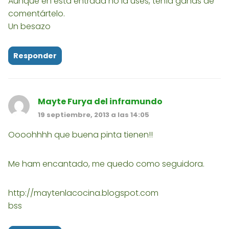
Aunque en esta entrada no la uses, tenía ganas de
comentártelo.
Un besazo
Responder
Mayte Furya del inframundo
19 septiembre, 2013 a las 14:05
Oooohhhh que buena pinta tienen!!
Me ham encantado, me quedo como seguidora.
http://maytenlacocina.blogspot.com
bss