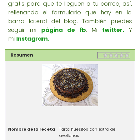
gratis para que te lleguen a tu correo, así,
rellenando el formulario que hay en la
barra lateral del blog. También puedes
seguir mi
página de fb
. Mi
twitter
.
Y
mi
Instagram.
Resumen
Rating
1 sta
2 st
3 st
4 st
5 st
Nombre de la receta
Tarta huesitos con extra de
avellanas