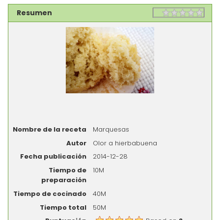
Resumen
Rating
1 sta
2 st
3 st
4 st
5 st
Nombre de la receta
Marquesas
Autor
Olor a hierbabuena
Fecha publicación
2014-12-28
Tiempo de
10M
preparación
Tiempo de cocinado
40M
Tiempo total
50M