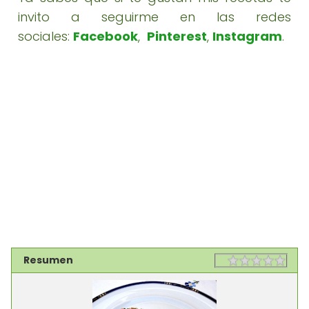
invito a seguirme en las redes
sociales:
Facebook
,
Pinterest
,
Instagram
.
Resumen
Rating
1 sta
2 st
3 st
4 st
5 st