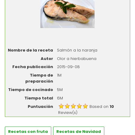
Nombre de la receta
Salmón a la naranja
Autor
Olor a hierbabuena
Fecha publicación
2015-09-08
Tiempo de
1M
preparación
Tiempo de cocinado
5M
Tiempo total
6M
Puntuación
Based on
10
Review(s)
Recetas con fruta
Recetas de Navidad