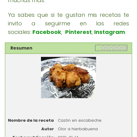
muchas más.
Ya sabes que si te gustan mis recetas te
invito a seguirme en las redes
sociales:
Facebook
,
Pinterest
,
Instagram
.
Resumen
Rating
1 sta
2 st
3 st
4 st
5 st
Nombre de la receta
Cazón en escabeche
Autor
Olor a hierbabuena