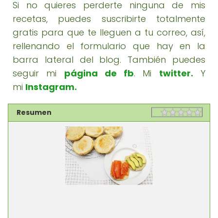
Si no quieres perderte ninguna de mis
recetas, puedes suscribirte totalmente
gratis para que te lleguen a tu correo, así,
rellenando el formulario que hay en la
barra lateral del blog. También puedes
seguir mi
página de fb
. Mi
twitter
.
Y
mi
Instagram.
Resumen
Rating
1 sta
2 st
3 st
4 st
5 st