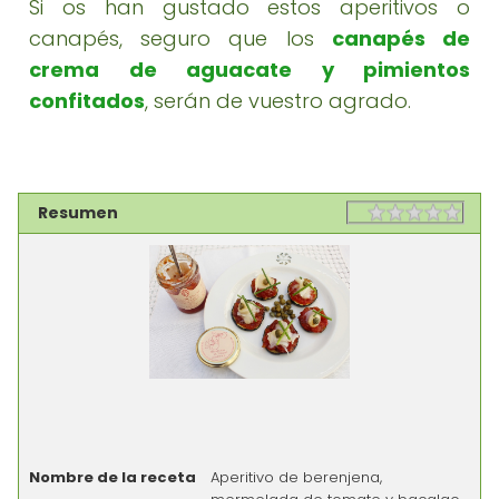
Si os han gustado estos aperitivos o
canapés, seguro que los
canapés de
crema de aguacate y pimientos
confitados
, serán de vuestro agrado.
Resumen
Rating
1 sta
2 st
3 st
4 st
5 st
Nombre de la receta
Aperitivo de berenjena,