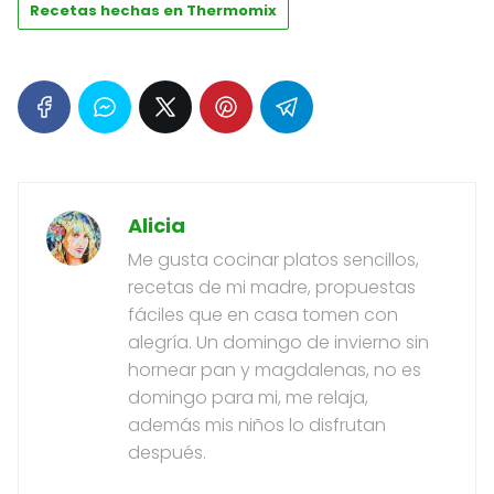
Recetas hechas en Thermomix
Alicia
Me gusta cocinar platos sencillos,
recetas de mi madre, propuestas
fáciles que en casa tomen con
alegría. Un domingo de invierno sin
hornear pan y magdalenas, no es
domingo para mi, me relaja,
además mis niños lo disfrutan
después.