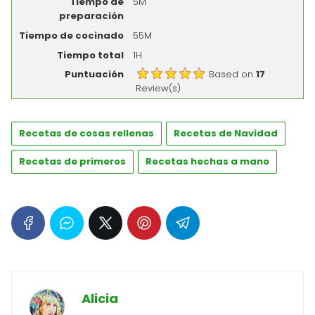
Tiempo de
5M
preparación
Tiempo de cocinado
55M
Tiempo total
1H
Puntuación
Based on
17
Review(s)
Recetas de cosas rellenas
Recetas de Navidad
Recetas de primeros
Recetas hechas a mano
Alicia