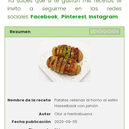
Ya sabes que si te gustan mis recetas te
invito a seguirme en las redes
sociales:
Facebook
,
Pinterest
,
Instagram
.
Resumen
Rating
1 sta
2 st
3 st
4 st
5 st
Nombre de la receta
Patatas rellenas al horno al estilo
Hasselback con jamón
Autor
Olor a hierbabuena
Fecha publicación
2020-09-05