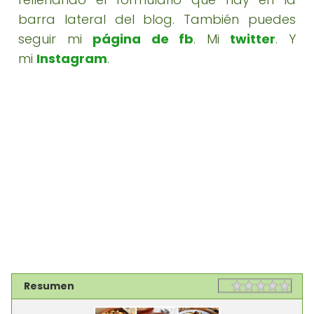
barra lateral del blog. También puedes
seguir mi
página de fb
. Mi
twitter
. Y
mi
Instagram
.
Resumen
Rating
1 sta
2 st
3 st
4 st
5 st