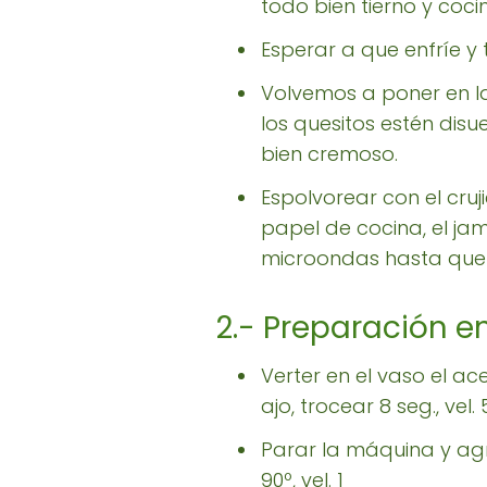
todo bien tierno y coci
Esperar a que enfríe y 
Volvemos a poner en l
los quesitos estén dis
bien cremoso.
Espolvorear con el cr
papel de cocina, el ja
microondas hasta que e
2.- Preparación e
Verter en el vaso el ac
ajo, trocear 8 seg., vel
Parar la máquina y agr
90º, vel. 1