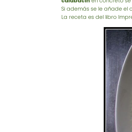
calabacín
en concreto se 
Si además se le añade el 
La receta es del libro Imp