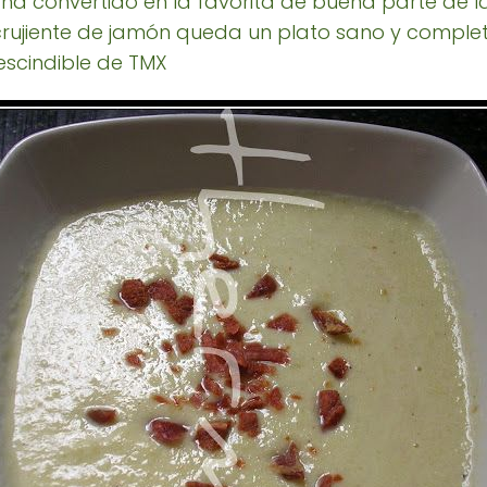
ha convertido en la favorita de buena parte de la
crujiente de jamón queda un plato sano y complet
rescindible de TMX