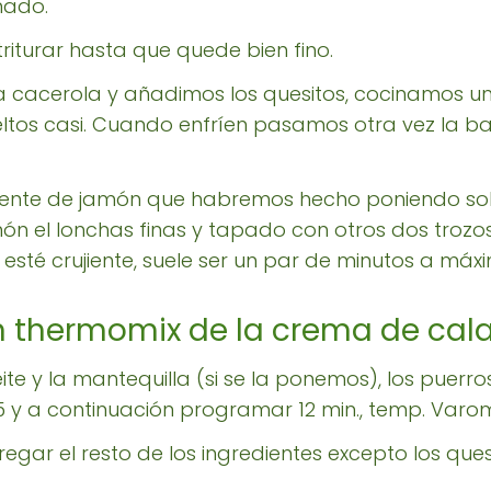
nado.
triturar hasta que quede bien fino.
a cacerola y añadimos los quesitos, cocinamos 
ueltos casi. Cuando enfríen pasamos otra vez la 
ujiente de jamón que habremos hecho poniendo so
món el lonchas finas y tapado con otros dos trozo
sté crujiente, suele ser un par de minutos a máx
n thermomix de la crema de cal
eite y la mantequilla (si se la ponemos), los puerr
. 5 y a continuación programar 12 min., temp. Varoma
egar el resto de los ingredientes excepto los ques