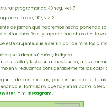
triturar programando 40 seg., vel. 7
ogramar 5 min., 90º, vel. 3
ujiente de jamón que habremos hecho poniendo so
món el lonchas finas y tapado con otros dos trozo
e esté crujiente, suele ser un par de minutos a m
sión que "alimenta" más y la ligera.
n mantequilla y leche está más buena, más cremosa
ambién y reducimos considerablemente las calorí
inguna de mis recetas, puedes suscribirte tota
rellenando el formulario que hay en la barra later
twitter
.
Y mi
Instagram.
Rating
1 star
2 stars
3 stars
4 stars
5 stars