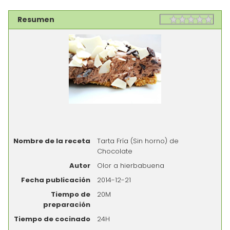
Resumen
Rating
1 sta
2 st
3 st
4 st
5 st
Nombre de la receta
Tarta Fría (Sin horno) de
Chocolate
Autor
Olor a hierbabuena
Fecha publicación
2014-12-21
Tiempo de
20M
preparación
Tiempo de cocinado
24H