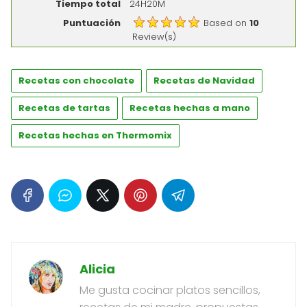
Tiempo total
24H20M
Puntuación
Based on
10
Review(s)
Recetas con chocolate
Recetas de Navidad
Recetas de tartas
Recetas hechas a mano
Recetas hechas en Thermomix
Alicia
Me gusta cocinar platos sencillos,