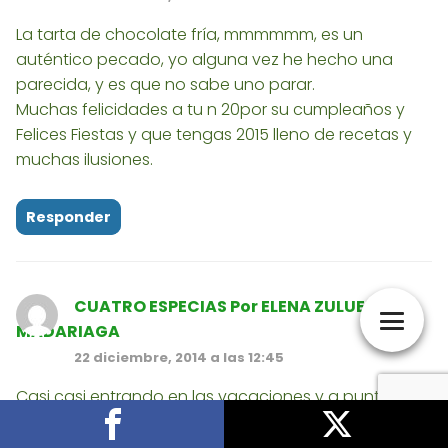
La tarta de chocolate fría, mmmmmm, es un
auténtico pecado, yo alguna vez he hecho una
parecida, y es que no sabe uno parar.
Muchas felicidades a tu n 20por su cumpleaños y
Felices Fiestas y que tengas 2015 lleno de recetas y
muchas ilusiones.
Responder
CUATRO ESPECIAS Por ELENA ZULUETA DE
MADARIAGA
22 diciembre, 2014 a las 12:45
Casi casi entrando en las vacaciones y a punto de
empezar la Navidad, hoy lunes, simplemente
desearte toda la felicidad del mundo no sólo para