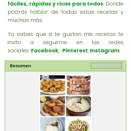
fáciles, rápidas y ricas para todos
. Donde
podrás hablar de todas estas recetas y
muchas más.
Ya sabes que si te gustan mis recetas te
invito a seguirme en las redes
sociales:
Facebook
,
Pinterest
,
Instagram
.
Resumen
Rating
1 sta
2 st
3 st
4 st
5 st