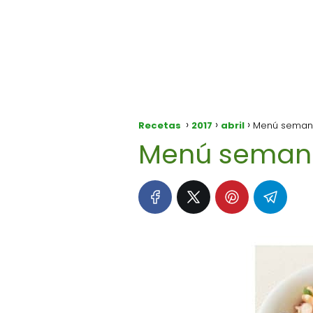
Recetas
2017
abril
Menú semanal
Menú semanal