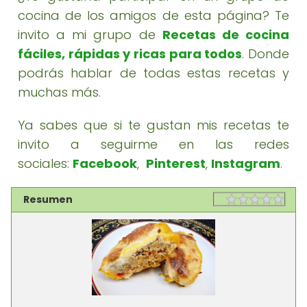
cocina de los amigos de esta página? Te
invito a mi grupo de
Recetas de cocina
fáciles, rápidas y ricas para todos
. Donde
podrás hablar de todas estas recetas y
muchas más.
Ya sabes que si te gustan mis recetas te
invito a seguirme en las redes
sociales:
Facebook
,
Pinterest
,
Instagram
.
Resumen
Rating
1 sta
2 st
3 st
4 st
5 st