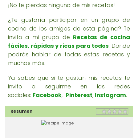
¡No te pierdas ninguna de mis recetas!
¿Te gustaría participar en un grupo de
cocina de los amigos de esta página? Te
invito a mi grupo de
Recetas de cocina
fáciles, rápidas y ricas para todos
. Donde
podrás hablar de todas estas recetas y
muchas más.
Ya sabes que si te gustan mis recetas te
invito a seguirme en las redes
sociales:
Facebook
,
Pinterest
,
Instagram
.
Resumen
Rating
1 sta
2 st
3 st
4 st
5 st