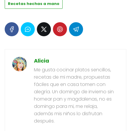
Recetas hechas a mano
Alicia
Me gusta cocinar platos sencillos,
recetas de mi madre, propuestas
fáciles que en casa tomen con
alegría. Un domingo de invierno sin
hornear pan y magdalenas, no es
domingo para mi, me relaja,
además mis niños lo disfrutan
después.