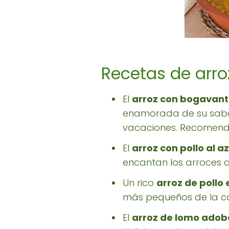
Recetas de arroz
El
arroz con bogavan
enamorada de su sabor,
vacaciones. Recomend
El
arroz con pollo al 
encantan los arroces a
Un rico
arroz de pollo
más pequeños de la ca
El
arroz de lomo ado