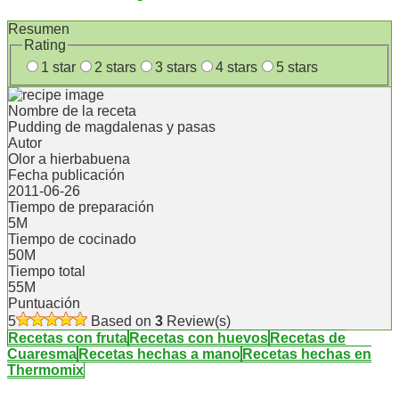
Resumen
Rating
1 star
2 stars
3 stars
4 stars
5 stars
Nombre de la receta
Pudding de magdalenas y pasas
Autor
Olor a hierbabuena
Fecha publicación
2011-06-26
Tiempo de preparación
5M
Tiempo de cocinado
50M
Tiempo total
55M
Puntuación
5
Based on
3
Review(s)
Recetas con fruta
Recetas con huevos
Recetas de
Cuaresma
Recetas hechas a mano
Recetas hechas en
Thermomix