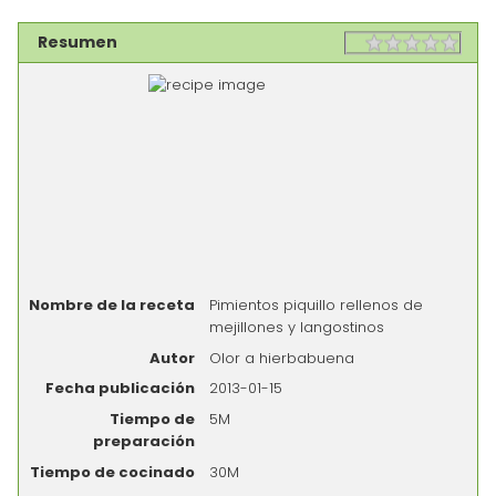
Resumen
Rating
1 sta
2 st
3 st
4 st
5 st
Nombre de la receta
Pimientos piquillo rellenos de
mejillones y langostinos
Autor
Olor a hierbabuena
Fecha publicación
2013-01-15
Tiempo de
5M
preparación
Tiempo de cocinado
30M