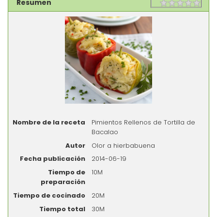
Resumen
Rating
1 sta
2 st
3 st
4 st
5 st
Nombre de la receta
Pimientos Rellenos de Tortilla de
Bacalao
Autor
Olor a hierbabuena
Fecha publicación
2014-06-19
Tiempo de
10M
preparación
Tiempo de cocinado
20M
Tiempo total
30M