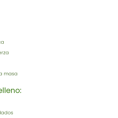
ca
erza
 la masa
elleno:
llados