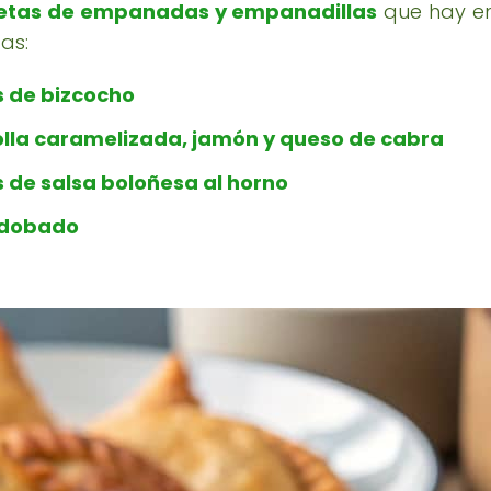
etas de empanadas y empanadillas
que hay en
as:
s de bizcocho
lla caramelizada, jamón y queso de cabra
 de salsa boloñesa al horno
adobado