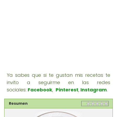
Ya sabes que si te gustan mis recetas te
invito a seguirme en las redes
sociales:
Facebook
,
Pinterest
,
Instagram
.
Resumen
Rating
1 sta
2 st
3 st
4 st
5 st