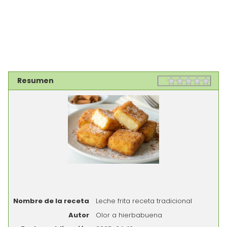
Resumen
Rating
1 sta
2 st
3 st
4 st
5 st
Nombre de la receta
Leche frita receta tradicional
Autor
Olor a hierbabuena