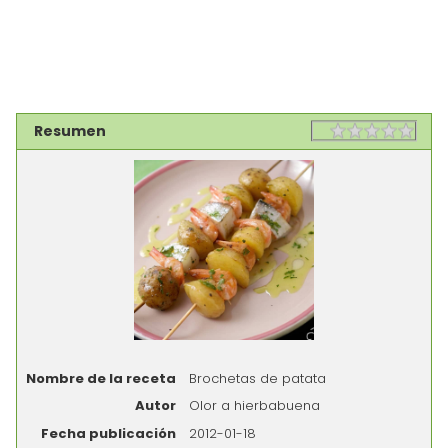
Resumen
Rating
1 sta
2 st
3 st
4 st
5 st
Nombre de la receta
Brochetas de patata
Autor
Olor a hierbabuena
Fecha publicación
2012-01-18