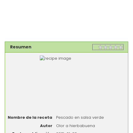
Resumen
Rating
1 sta
2 st
3 st
4 st
5 st
Nombre de la receta
Pescado en salsa verde
Autor
Olor a hierbabuena