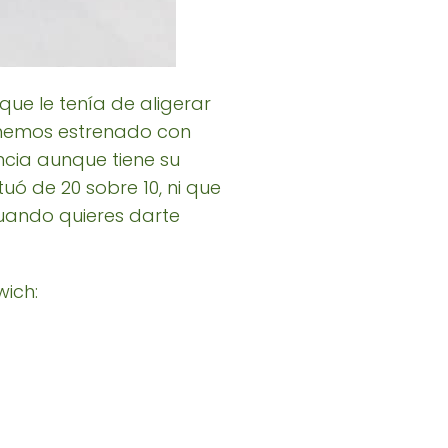
ue le tenía de aligerar
 hemos estrenado con
ncia aunque tiene su
uó de 20 sobre 10, ni que
cuando quieres darte
wich: