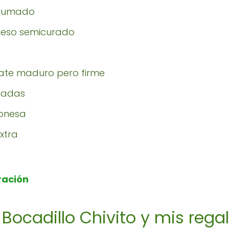
ahumado
ueso semicurado
mate maduro pero firme
eadas
onesa
extra
 Bocadillo Chivito y mis rega