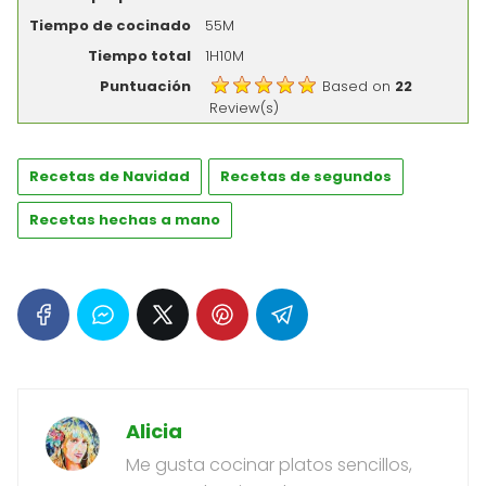
Tiempo de cocinado
55M
Tiempo total
1H10M
Puntuación
Based on
22
Review(s)
Recetas de Navidad
Recetas de segundos
Recetas hechas a mano
Alicia
Me gusta cocinar platos sencillos,