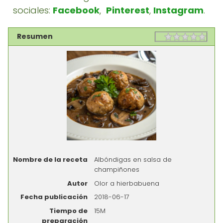
sociales:
Facebook
,
Pinterest
,
Instagram
.
Resumen
Rating
1 sta
2 st
3 st
4 st
5 st
Nombre de la receta
Albóndigas en salsa de
champiñones
Autor
Olor a hierbabuena
Fecha publicación
2018-06-17
Tiempo de
15M
preparación