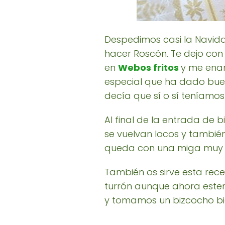
Despedimos casi la Navida
hacer Roscón. Te dejo co
en
Webos fritos
y me ena
especial que ha dado bue
decía que sí o sí teníamo
Al final de la entrada de
se vuelvan locos y tambié
queda con una miga muy 
También os sirve esta rec
turrón aunque ahora este
y tomamos un bizcocho b