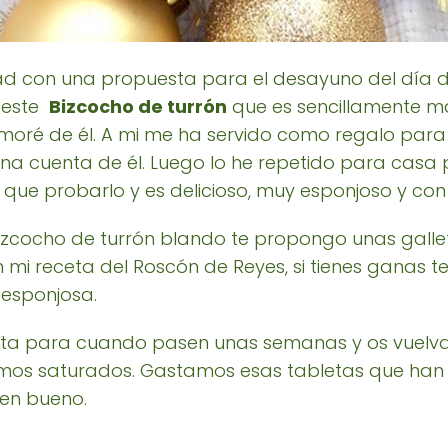
d con una propuesta para el desayuno del día de
n este
Bizcocho de turrón
que es sencillamente ma
moré de él. A mi me ha servido como regalo par
na cuenta de él. Luego lo he repetido para casa
s que probarlo y es delicioso, muy esponjoso y co
 bizcocho de turrón blando te propongo unas galle
n mi receta del Roscón de Reyes, si tienes ganas 
esponjosa.
eta para cuando pasen unas semanas y os vuelva
mos saturados. Gastamos esas tabletas que han
ien bueno.