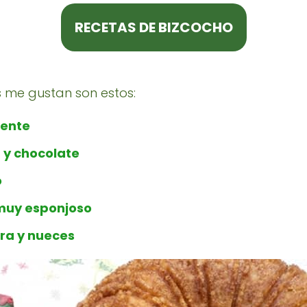
RECETAS DE BIZCOCHO
s me gustan son estos:
iente
 y chocolate
o
muy esponjoso
era y nueces