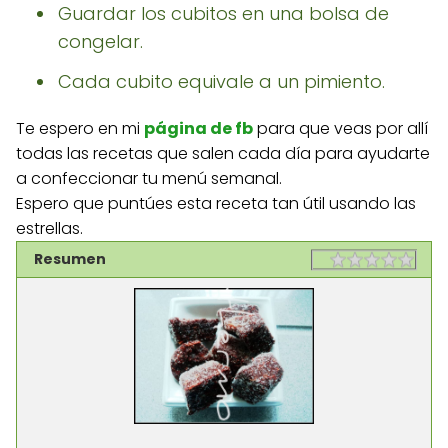
Guardar los cubitos en una bolsa de
congelar.
Cada cubito equivale a un pimiento.
Te espero en mi
página de fb
para que veas por allí
todas las recetas que salen cada día para ayudarte
a confeccionar tu menú semanal.
Espero que puntúes esta receta tan útil usando las
estrellas.
Resumen
Rating
1 sta
2 st
3 st
4 st
5 st