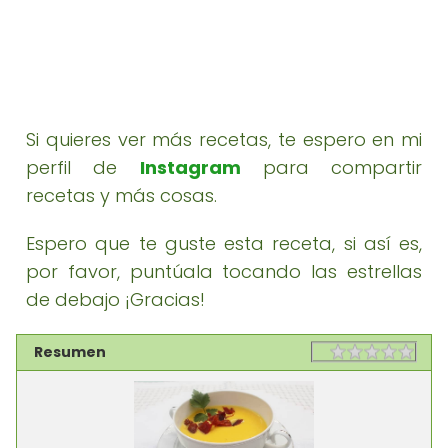
Si quieres ver más recetas, te espero en mi
perfil de
Instagram
para compartir
recetas y más cosas.
Espero que te guste esta receta, si así es,
por favor, puntúala tocando las estrellas
de debajo ¡Gracias!
Resumen
Rating
1 sta
2 st
3 st
4 st
5 st